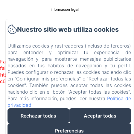
Información legal
Información sobre cookies
Nuestro sitio web utiliza cookies
EN
FR
ES
DE
Utilizamos cookies y rastreadores (incluso de terceros)
para entender y optimizar tu experiencia de
Desarrollado con Amenitiz
navegación y para mostrarte mensajes publicitarios
Failed to load BookingEngine/index: Loading chunk 1322
basados en tus hábitos de navegación y tu perfil.
failed. (missing:
Puedes configurar o rechazar las cookies haciendo clic
https://d1cmur5l0xva3h.cloudfront.net/packs/1322-
en "Configurar mis preferencias" o "Rechazar todas las
c6e932f9d3d27b65-1bf7c4dc6a241241.js)
cookies". También puedes aceptar todas las cookies
haciendo clic en el botón "Aceptar todas las cookies".
Para más información, puedes leer nuestra
Política de
privacidad
.
Rechazar todas
Aceptar todas
Preferencias