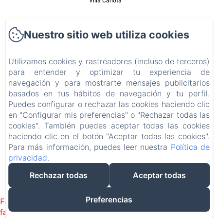
Villa Carlota
Galería de fotos
Nuestro sitio web utiliza cookies
Restaurante
Utilizamos cookies y rastreadores (incluso de terceros)
Contacto
para entender y optimizar tu experiencia de
navegación y para mostrarte mensajes publicitarios
basados en tus hábitos de navegación y tu perfil.
Política de privacidad
Puedes configurar o rechazar las cookies haciendo clic
en "Configurar mis preferencias" o "Rechazar todas las
Información legal
cookies". También puedes aceptar todas las cookies
haciendo clic en el botón "Aceptar todas las cookies".
Información sobre cookies
Para más información, puedes leer nuestra
Política de
privacidad
.
EN
FR
ES
DE
Rechazar todas
Aceptar todas
Desarrollado con Amenitiz
Preferencias
Failed to load BookingEngine/index: Loading chunk 93
failed. (missing: